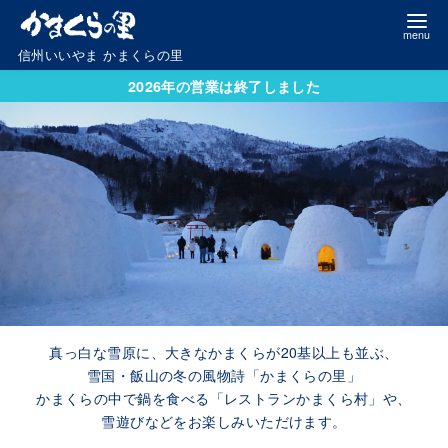
コ
ン
信州いいやま かまくらの里
テ
2026年の営業は終了しました
ン
ツ
へ
移
動
真っ白な雪原に、大きなかまくらが20基以上も並ぶ、
雪国・飯山の冬の風物詩「かまくらの里」
かまくらの中で鍋を食べる「レストランかまくら村」や、
雪遊びなどをお楽しみいただけます。